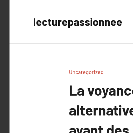
Aller
au
lecturepassionnee
contenu
Uncategorized
La voyanc
alternativ
ayant des