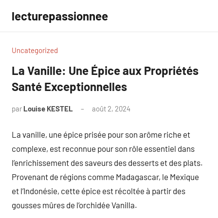
Aller
lecturepassionnee
au
contenu
Uncategorized
La Vanille: Une Épice aux Propriétés
Santé Exceptionnelles
par
Louise KESTEL
août 2, 2024
Aucun
commentaire
La vanille, une épice prisée pour son arôme riche et
complexe, est reconnue pour son rôle essentiel dans
l’enrichissement des saveurs des desserts et des plats.
Provenant de régions comme Madagascar, le Mexique
et l’Indonésie, cette épice est récoltée à partir des
gousses mûres de l’orchidée Vanilla.