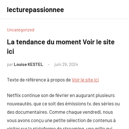
Aller
lecturepassionnee
au
contenu
Uncategorized
La tendance du moment Voir le site
ici
par
Louise KESTEL
juin 29, 2024
Aucun
commentaire
Texte de référence à propos de
Voir le site ici
Netflix continue son de février en augurant plusieurs
nouveautés, que ce soit des émissions tv, des séries ou
des documentaires. Comme chaque vendredi, nous
vous avons conçu une petite sélection de contenus à
visiter sur la plateforme de streaming, une grille qui