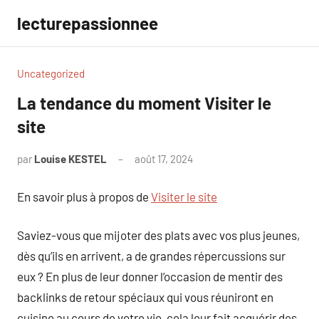
Aller
lecturepassionnee
au
contenu
Uncategorized
La tendance du moment Visiter le
site
par
Louise KESTEL
août 17, 2024
Aucun
commentaire
En savoir plus à propos de
Visiter le site
Saviez-vous que mijoter des plats avec vos plus jeunes,
dès qu’ils en arrivent, a de grandes répercussions sur
eux ? En plus de leur donner l’occasion de mentir des
backlinks de retour spéciaux qui vous réuniront en
cuisine au cours de votre vie, cela leur fait acquérir des