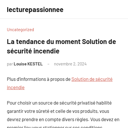
Aller
lecturepassionnee
au
contenu
Uncategorized
La tendance du moment Solution de
sécurité incendie
par
Louise KESTEL
novembre 2, 2024
Aucun
commentaire
Plus d’informations à propos de
Solution de sécurité
incendie
Pour choisir un source de sécurité privatisé habilité
garantir votre sûreté et celle de vos produits, vous
devrez prendre en compte divers règles. Vous devez en
premier lieu vous stationner sur ses conditions