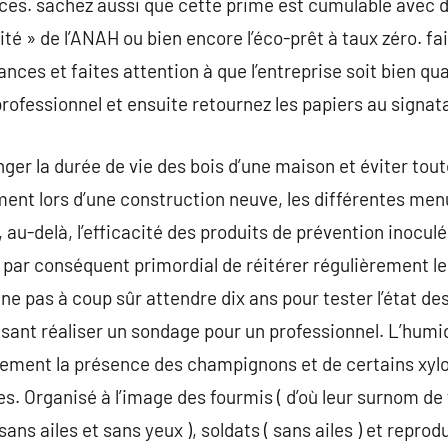
ances. sachez aussi que cette prime est cumulable avec
ité » de l’ANAH ou bien encore l’éco-prêt à taux zéro. fa
nces et faites attention à que l’entreprise soit bien qu
 professionnel et ensuite retournez les papiers au signata
ger la durée de vie des bois d’une maison et éviter tou
ent lors d’une construction neuve, les différentes men
 au-delà, l’efficacité des produits de prévention inoculé
st par conséquent primordial de réitérer régulièrement l
e pas à coup sûr attendre dix ans pour tester l’état des 
ant réaliser un sondage pour un professionnel. L’humid
ctement la présence des champignons et de certains xyl
s. Organisé à l’image des fourmis ( d’où leur surnom de 
sans ailes et sans yeux ), soldats ( sans ailes ) et reprod