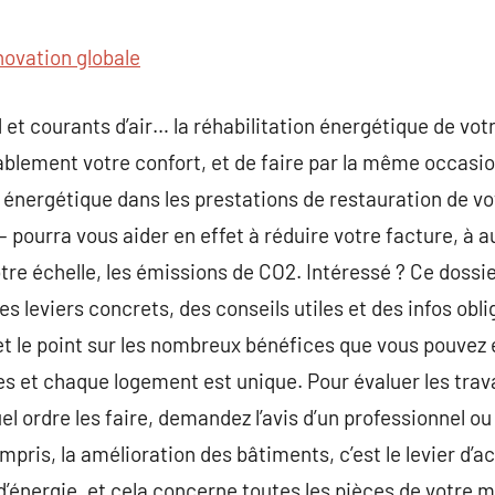
commentaire
novation globale
 et courants d’air… la réhabilitation énergétique de vo
ablement votre confort, et de faire par la même occas
ct énergétique dans les prestations de restauration de v
– pourra vous aider en effet à réduire votre facture, à 
tre échelle, les émissions de CO2. Intéressé ? Ce dossier 
s leviers concrets, des conseils utiles et des infos obli
et le point sur les nombreux bénéfices que vous pouvez e
 et chaque logement est unique. Pour évaluer les trava
el ordre les faire, demandez l’avis d’un professionnel o
ompris, la amélioration des bâtiments, c’est le levier d’a
énergie, et cela concerne toutes les pièces de votre m