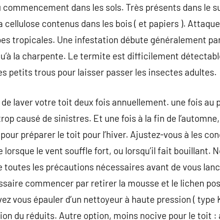
u commencement dans les sols. Très présents dans le su
la cellulose contenus dans les bois ( et papiers ). Attaqu
pes tropicales. Une infestation débute généralement par
’à la charpente. Le termite est difficilement détectable
s petits trous pour laisser passer les insectes adultes.
t de laver votre toit deux fois annuellement. une fois a
trop causé de sinistres. Et une fois à la fin de l’automne,
pour préparer le toit pour l’hiver. Ajustez-vous à les co
orsque le vent souffle fort, ou lorsqu’il fait bouillant. 
e toutes les précautions nécessaires avant de vous lan
essaire commencer par retirer la mousse et le lichen pos
uvez vous épauler d’un nettoyeur à haute pression ( type
tion du réduits. Autre option, moins nocive pour le toit 