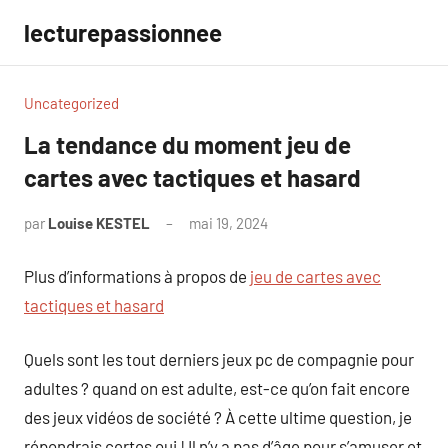
Aller
lecturepassionnee
au
contenu
Uncategorized
La tendance du moment jeu de
cartes avec tactiques et hasard
par
Louise KESTEL
mai 19, 2024
Aucun
commentaire
Plus d’informations à propos de
jeu de cartes avec
tactiques et hasard
Quels sont les tout derniers jeux pc de compagnie pour
adultes ? quand on est adulte, est-ce qu’on fait encore
des jeux vidéos de société ? À cette ultime question, je
répondrais certes oui ! Il n’y a pas d’âge pour s’amuser et