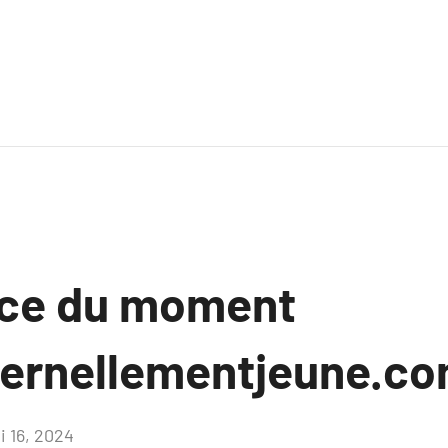
nce du moment
ternellementjeune.c
i 16, 2024
Aucun