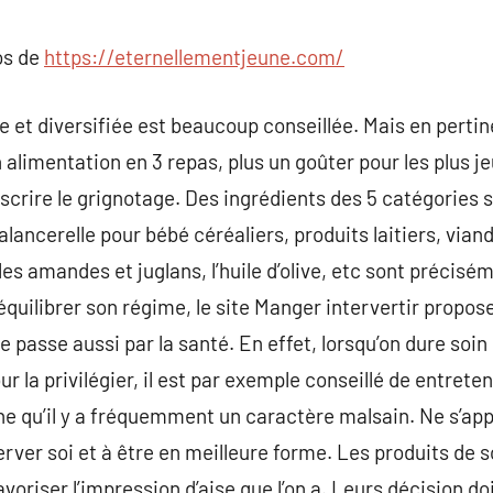
commentaire
os de
https://eternellementjeune.com/
 et diversifiée est beaucoup conseillée. Mais en pertine
n alimentation en 3 repas, plus un goûter pour les plus j
roscrire le grignotage. Des ingrédients des 5 catégori
lancerelle pour bébé céréaliers, produits laitiers, via
les amandes et juglans, l’huile d’olive, etc sont précisé
équilibrer son régime, le site Manger intervertir propos
 passe aussi par la santé. En effet, lorsqu’on dure soin
ur la privilégier, il est par exemple conseillé de entreteni
e qu’il y a fréquemment un caractère malsain. Ne s’appro
erver soi et à être en meilleure forme. Les produits de so
riser l’impression d’aise que l’on a. Leurs décision doi