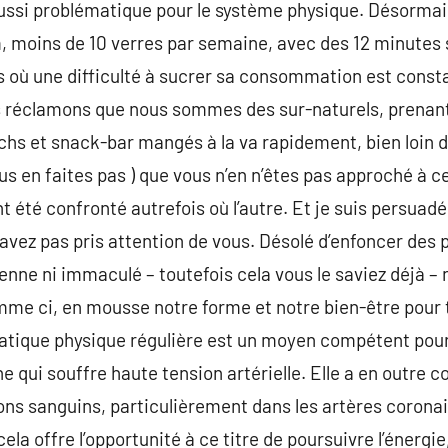
i aussi problématique pour le système physique. Désorm
, moins de 10 verres par semaine, avec des 12 minutes 
 où une difficulté à sucrer sa consommation est constat
s réclamons que nous sommes des sur-naturels, prenant 
hs et snack-bar mangés à la va rapidement, bien loin d
us en faites pas ) que vous n’en n’êtes pas approché à c
t été confronté autrefois où l’autre. Et je suis persuad
’avez pas pris attention de vous. Désolé d’enfoncer des 
enne ni immaculé – toutefois cela vous le saviez déjà – 
me ci, en mousse notre forme et notre bien-être pour t
ratique physique régulière est un moyen compétent pou
ne qui souffre haute tension artérielle. Elle a en outre
ions sanguins, particulièrement dans les artères coronai
cela offre l’opportunité à ce titre de poursuivre l’énergie,