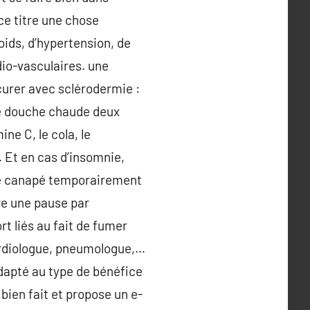
 ce titre une chose
oids, d’hypertension, de
dio-vasculaires. une
curer avec sclérodermie :
 de douche chaude deux
ne C, le cola, le
… Et en cas d’insomnie,
r le canapé temporairement
re une pause par
 liés au fait de fumer
ardiologue, pneumologue,…
 adapté au type de bénéfice
ien fait et propose un e-