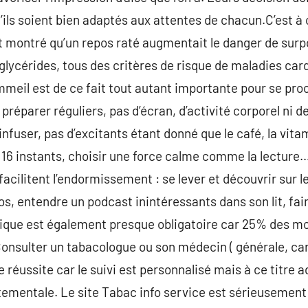
u’ils soient bien adaptés aux attentes de chacun.C’est à
nt montré qu’un repos raté augmentait le danger de surp
iglycérides, tous des critères de risque de maladies car
mmeil est de ce fait tout autant importante pour se pro
 préparer réguliers, pas d’écran, d’activité corporel ni
fuser, pas d’excitants étant donné que le café, la vitami
ès 16 instants, choisir une force calme comme la lecture
facilitent l’endormissement : se lever et découvrir su
os, entendre un podcast inintéressants dans son lit, fai
que est également presque obligatoire car 25% des mort
 Consulter un tabacologue ou son médecin ( générale, c
e réussite car le suivi est personnalisé mais à ce titre
mentale. Le site Tabac info service est sérieusement b