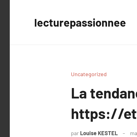
Aller
au
lecturepassionnee
contenu
Uncategorized
La tenda
https://e
par
Louise KESTEL
ma