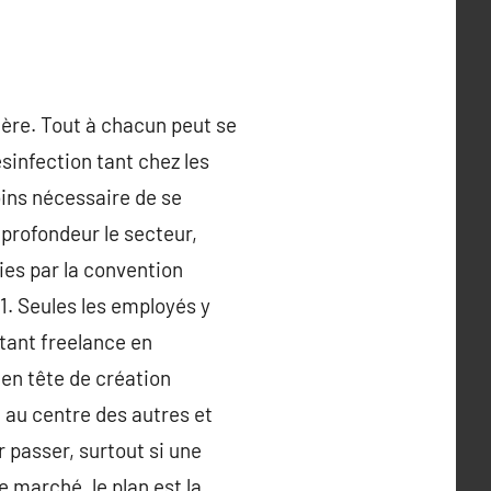
ière. Tout à chacun peut se
sinfection tant chez les
oins nécessaire de se
n profondeur le secteur,
gies par la convention
11. Seules les employés y
étant freelance en
 en tête de création
t au centre des autres et
r passer, surtout si une
e marché, le plan est la