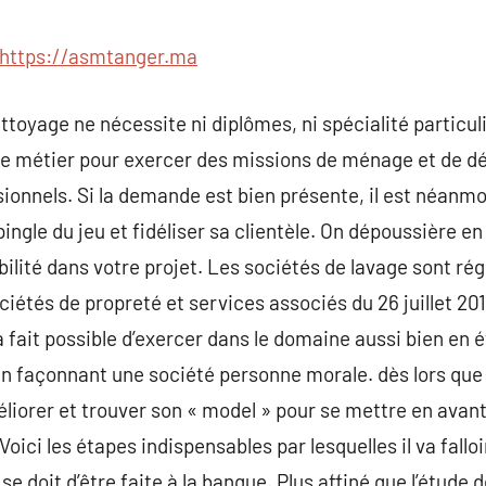
commentaire
https://asmtanger.ma
ttoyage ne nécessite ni diplômes, ni spécialité particul
e métier pour exercer des missions de ménage et de dé
ssionnels. Si la demande est bien présente, il est néanm
pingle du jeu et fidéliser sa clientèle. On dépoussière e
bilité dans votre projet. Les sociétés de lavage sont ré
ciétés de propreté et services associés du 26 juillet 20
 à fait possible d’exercer dans le domaine aussi bien en 
’en façonnant une société personne morale. dès lors que
méliorer et trouver son « model » pour se mettre en avan
oici les étapes indispensables par lesquelles il va falloi
 doit d’être faite à la banque. Plus affiné que l’étude d