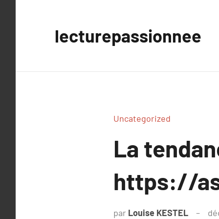
Aller
au
lecturepassionnee
contenu
Uncategorized
La tenda
https://a
par
Louise KESTEL
dé