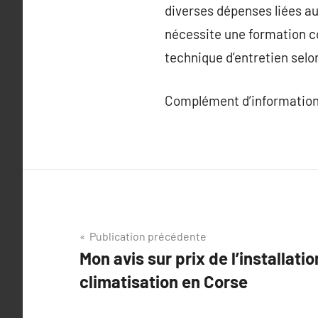
diverses dépenses liées a
nécessite une formation co
technique d’entretien selon
Complément d’information
Navigation
Publication précédente
Mon avis sur prix de l’installati
de
climatisation en Corse
l’article