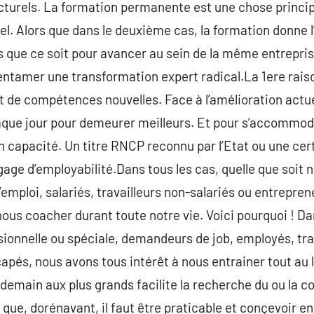
turels. La formation permanente est une chose princip
l. Alors que dans le deuxième cas, la formation donne 
 que ce soit pour avancer au sein de la même entrepris
ntamer une transformation expert radical.La 1ere raison
 de compétences nouvelles. Face à l’amélioration actuel
aque jour pour demeurer meilleurs. Et pour s’accommoder,
n capacité. Un titre RNCP reconnu par l’Etat ou une cert
age d’employabilité.Dans tous les cas, quelle que soit n
mploi, salariés, travailleurs non-salariés ou entrepre
ous coacher durant toute notre vie. Voici pourquoi ! Dan
ssionnelle ou spéciale, demandeurs de job, employés, tra
apés, nous avons tous intérêt à nous entrainer tout au l
demain aux plus grands facilite la recherche du ou la 
e que, dorénavant, il faut être praticable et conçevoir en