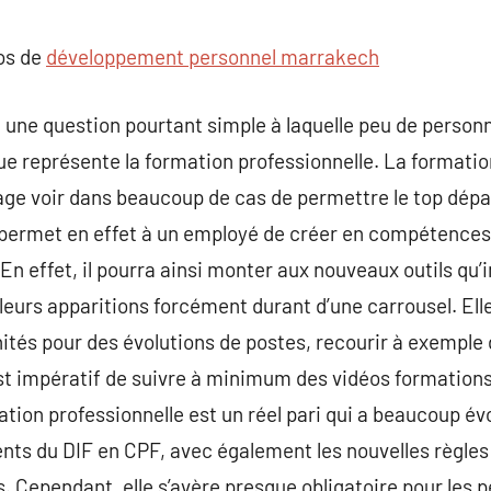
commentaire
pos de
développement personnel marrakech
 une question pourtant simple à laquelle peu de person
que représente la formation professionnelle. La formati
age voir dans beaucoup de cas de permettre le top dépa
 permet en effet à un employé de créer en compétences
n effet, il pourra ainsi monter aux nouveaux outils qu’
 leurs apparitions forcément durant d’une carrousel. Elle
nités pour des évolutions de postes, recourir à exemple 
 est impératif de suivre à minimum des vidéos formations
ion professionnelle est un réel pari qui a beaucoup év
ts du DIF en CPF, avec également les nouvelles règle
. Cependant, elle s’avère presque obligatoire pour les