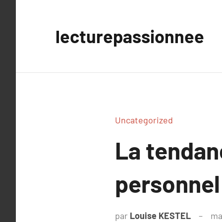
Aller
au
lecturepassionnee
contenu
Uncategorized
La tenda
personnel
par
Louise KESTEL
ma