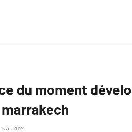
nce du moment dével
 marrakech
rs 31, 2024
Aucun