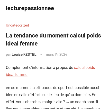
Aller
lecturepassionnee
au
contenu
Uncategorized
La tendance du moment calcul poids
ideal femme
par
Louise KESTEL
mars 14, 2024
Aucun
commentaire
Complément d’information à propos de
calcul poids
ideal femme
en ce moment la efficaces du sport est possible aussi
bien en salle d’éffort, sur le lieu de qu’au domicile. En
effet, vous cherchez maigrir vite ? … un coach sportif
lieu peut vous aider dans cette étape clé. Le coaching