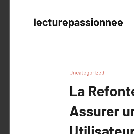
Aller
au
lecturepassionnee
contenu
Uncategorized
La Refont
Assurer u
Utilisateu