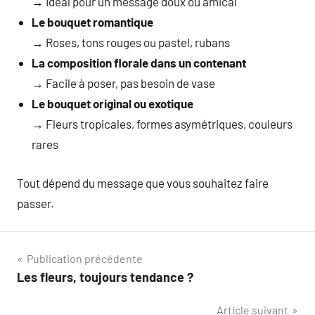
→ Idéal pour un message doux ou amical
Le bouquet romantique
→ Roses, tons rouges ou pastel, rubans
La composition florale dans un contenant
→ Facile à poser, pas besoin de vase
Le bouquet original ou exotique
→ Fleurs tropicales, formes asymétriques, couleurs
rares
Tout dépend du message que vous souhaitez faire
passer.
Navigation
Publication précédente
Les fleurs, toujours tendance ?
de
Article suivant