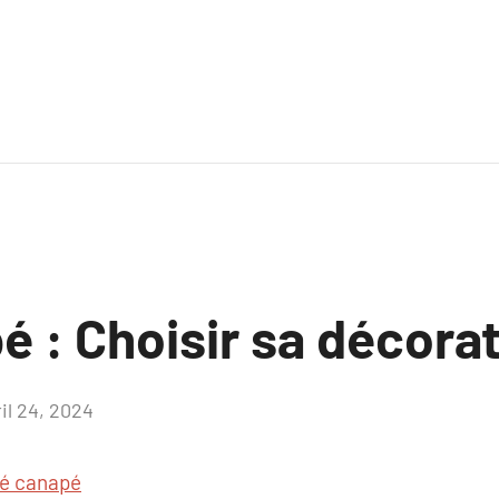
é : Choisir sa décora
il 24, 2024
Aucun
commentaire
té canapé