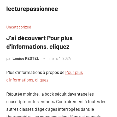
Aller
lecturepassionnee
au
contenu
Uncategorized
J’ai découvert Pour plus
d’informations, cliquez
par
Louise KESTEL
mars 4, 2024
Aucun
commentaire
Plus d’informations à propos de
Pour plus
d’informations, cliquez
Réputée moindre, la bock séduit davantage les
souscripteurs les enfants. Contrairement à toutes les
autres classes d’âge d’âges interrogées dans le
thermomètre, les personnes dont l’âge est compris