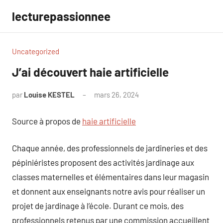
Aller
lecturepassionnee
au
contenu
Uncategorized
J’ai découvert haie artificielle
par
Louise KESTEL
mars 26, 2024
Aucun
commentaire
Source à propos de
haie artificielle
Chaque année, des professionnels de jardineries et des
pépiniéristes proposent des activités jardinage aux
classes maternelles et élémentaires dans leur magasin
et donnent aux enseignants notre avis pour réaliser un
projet de jardinage à l’école. Durant ce mois, des
professionnels retenus par une commission accueillent