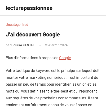
Aller
lecturepassionnee
au
contenu
Uncategorized
J’ai découvert Google
par
Louise KESTEL
février 27, 2024
Aucun
commentaire
Plus d’informations à propos de
Google
Votre tactique de keyword est le principe sur lequel doit
monter votre marketing numérique. Il est important de
passer un peu de temps pour identifier les union et les
mots qui vous définissent le the-best et qui répondent
aux requêtes de vos prochains consommateurs. Il sera
également parfaitement connu de vous déposer en