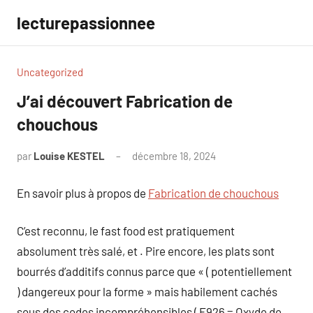
Aller
lecturepassionnee
au
contenu
Uncategorized
J’ai découvert Fabrication de
chouchous
par
Louise KESTEL
décembre 18, 2024
Aucun
commentaire
En savoir plus à propos de
Fabrication de chouchous
C’est reconnu, le fast food est pratiquement
absolument très salé, et . Pire encore, les plats sont
bourrés d’additifs connus parce que « ( potentiellement
) dangereux pour la forme » mais habilement cachés
sous des codes incompréhensibles ( E926 = Oxyde de