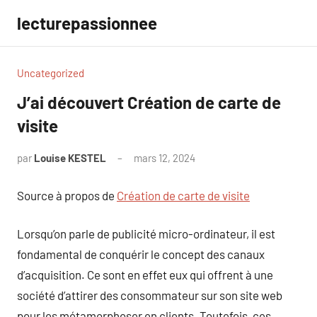
Aller
lecturepassionnee
au
contenu
Uncategorized
J’ai découvert Création de carte de
visite
par
Louise KESTEL
mars 12, 2024
Aucun
commentaire
Source à propos de
Création de carte de visite
Lorsqu’on parle de publicité micro-ordinateur, il est
fondamental de conquérir le concept des canaux
d’acquisition. Ce sont en effet eux qui offrent à une
société d’attirer des consommateur sur son site web
pour les métamorphoser en clients. Toutefois, ces