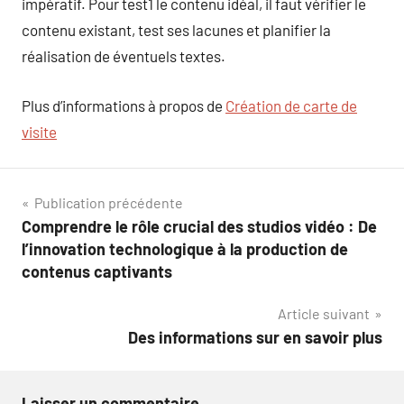
impératif. Pour test1 le contenu idéal, il faut vérifier le
contenu existant, test ses lacunes et planifier la
réalisation de éventuels textes.
Plus d’informations à propos de
Création de carte de
visite
Navigation
Publication précédente
Comprendre le rôle crucial des studios vidéo : De
de
l’innovation technologique à la production de
l’article
contenus captivants
Article suivant
Des informations sur en savoir plus
Laisser un commentaire