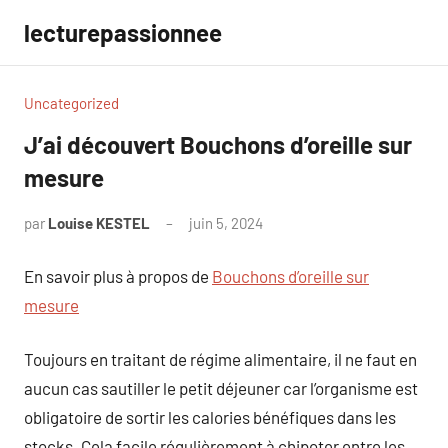
Aller
lecturepassionnee
au
contenu
Uncategorized
J’ai découvert Bouchons d’oreille sur
mesure
par
Louise KESTEL
juin 5, 2024
Aucun
commentaire
En savoir plus à propos de
Bouchons d’oreille sur
mesure
Toujours en traitant de régime alimentaire, il ne faut en
aucun cas sautiller le petit déjeuner car l’organisme est
obligatoire de sortir les calories bénéfiques dans les
stocks. Cela facile régulièrement à chipoter entre les