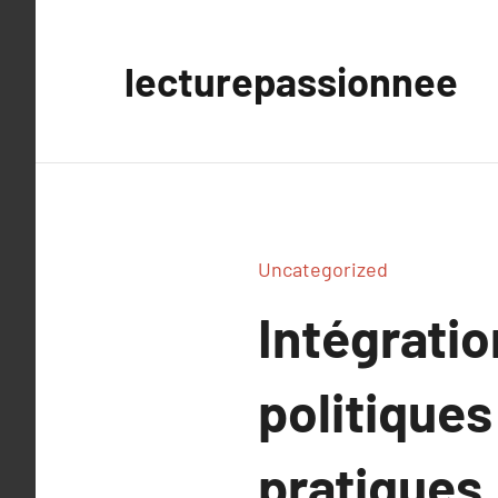
Aller
au
lecturepassionnee
contenu
Uncategorized
Intégratio
politique
pratiques.