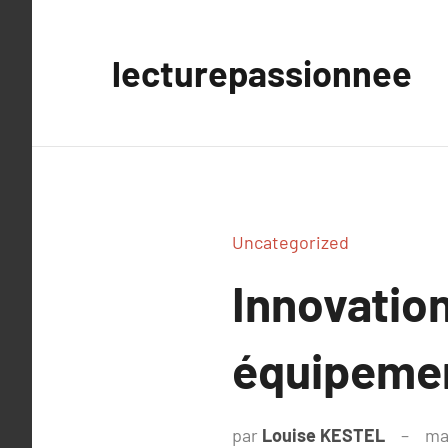
Aller
au
lecturepassionnee
contenu
Uncategorized
Innovatio
équipemen
par
Louise KESTEL
ma