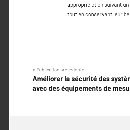
approprié et en suivant un
tout en conservant leur bea
Navigation
Publication précédente
Améliorer la sécurité des systè
de
avec des équipements de mesur
l’article