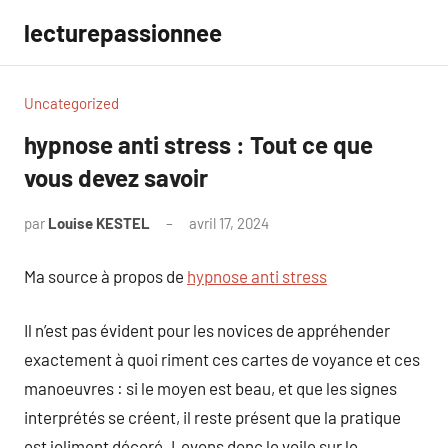
Aller
lecturepassionnee
au
contenu
Uncategorized
hypnose anti stress : Tout ce que
vous devez savoir
par
Louise KESTEL
avril 17, 2024
Aucun
commentaire
Ma source à propos de
hypnose anti stress
Il n’est pas évident pour les novices de appréhender
exactement à quoi riment ces cartes de voyance et ces
manoeuvres : si le moyen est beau, et que les signes
interprétés se créent, il reste présent que la pratique
est joliment décoré. Levons donc le voile sur le