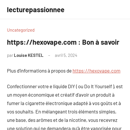
Aller
lecturepassionnee
au
contenu
Uncategorized
https://hexovape.com : Bon à savoir
par
Louise KESTEL
avril 5, 2024
Aucun
commentaire
Plus d’informations à propos de
https://hexovape.com
Confectionner votre e liquide DIY ( ou Do It Yourself ), est
un moyen économique et créatif d’avoir un produit à
fumer la cigarette électronique adapté à vos goûts et à
vos souhaits. En mélangeant trois éléments simples,
une base, des arômes et de la nicotine, vous recevrez
une solution qui ne demandera qu’à être vaporisée pour