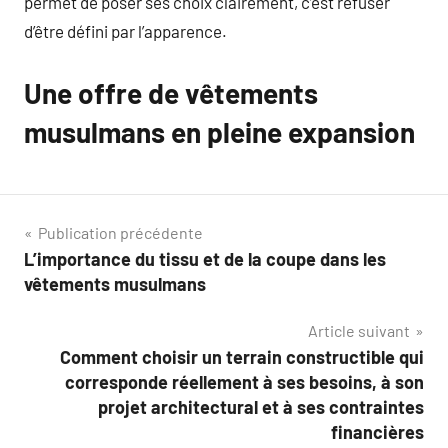
permet de poser ses choix clairement, c’est refuser
d’être défini par l’apparence.
Une offre de vêtements
musulmans en pleine expansion
Navigation
Publication précédente
L’importance du tissu et de la coupe dans les
de
vêtements musulmans
l’article
Article suivant
Comment choisir un terrain constructible qui
corresponde réellement à ses besoins, à son
projet architectural et à ses contraintes
financières