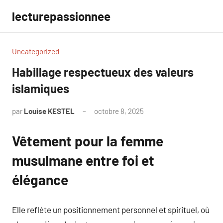
Aller
lecturepassionnee
au
contenu
Uncategorized
Habillage respectueux des valeurs
islamiques
par
Louise KESTEL
octobre 8, 2025
Aucun
commentaire
Vêtement pour la femme
musulmane entre foi et
élégance
Elle reflète un positionnement personnel et spirituel, où