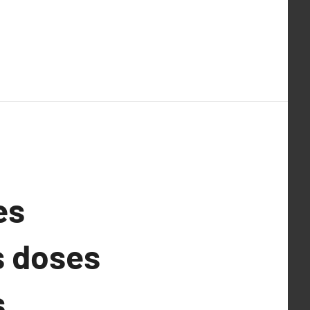
es
s doses
s