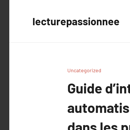
Aller
au
lecturepassionnee
contenu
Uncategorized
Guide d’i
automatis
dans les p