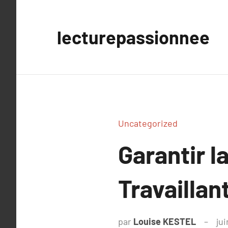
Aller
au
lecturepassionnee
contenu
Uncategorized
Garantir l
Travaillan
par
Louise KESTEL
jui