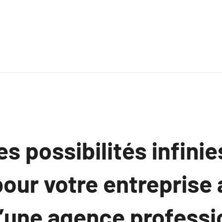
es possibilités infini
our votre entreprise 
d’une agence professi