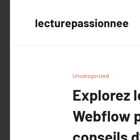
Aller
au
lecturepassionnee
contenu
Uncategorized
Explorez l
Webflow p
conseils 