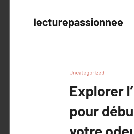
Aller
au
lecturepassionnee
contenu
Uncategorized
Explorer l
pour débu
votre ode