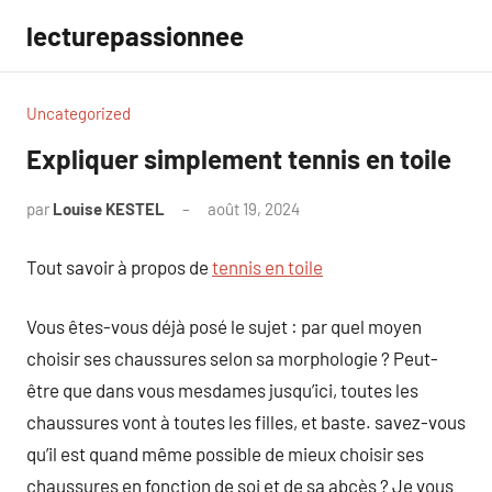
Aller
lecturepassionnee
au
contenu
Uncategorized
Expliquer simplement tennis en toile
par
Louise KESTEL
août 19, 2024
Aucun
commentaire
Tout savoir à propos de
tennis en toile
Vous êtes-vous déjà posé le sujet : par quel moyen
choisir ses chaussures selon sa morphologie ? Peut-
être que dans vous mesdames jusqu’ici, toutes les
chaussures vont à toutes les filles, et baste. savez-vous
qu’il est quand même possible de mieux choisir ses
chaussures en fonction de soi et de sa abcès ? Je vous