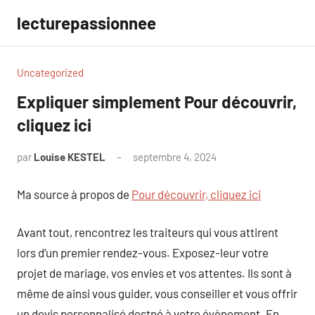
Aller
lecturepassionnee
au
contenu
Uncategorized
Expliquer simplement Pour découvrir,
cliquez ici
par
Louise KESTEL
septembre 4, 2024
Aucun
commentaire
Ma source à propos de
Pour découvrir, cliquez ici
Avant tout, rencontrez les traiteurs qui vous attirent
lors d’un premier rendez-vous. Exposez-leur votre
projet de mariage, vos envies et vos attentes. Ils sont à
même de ainsi vous guider, vous conseiller et vous offrir
un devis personnalisé destné à votre évènement. En