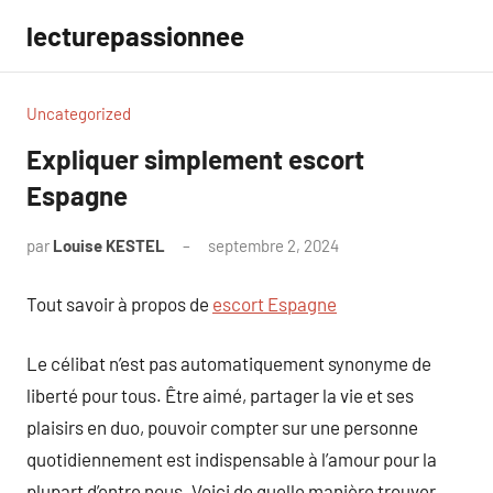
Aller
lecturepassionnee
au
contenu
Uncategorized
Expliquer simplement escort
Espagne
par
Louise KESTEL
septembre 2, 2024
Aucun
commentaire
Tout savoir à propos de
escort Espagne
Le célibat n’est pas automatiquement synonyme de
liberté pour tous. Être aimé, partager la vie et ses
plaisirs en duo, pouvoir compter sur une personne
quotidiennement est indispensable à l’amour pour la
plupart d’entre nous. Voici de quelle manière trouver