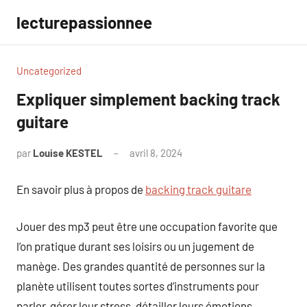
Aller
lecturepassionnee
au
contenu
Uncategorized
Expliquer simplement backing track
guitare
par
Louise KESTEL
avril 8, 2024
Aucun
commentaire
En savoir plus à propos de
backing track guitare
Jouer des mp3 peut être une occupation favorite que
l’on pratique durant ses loisirs ou un jugement de
manège. Des grandes quantité de personnes sur la
planète utilisent toutes sortes d’instruments pour
parler, gérer leur stress, détailler leurs émotions