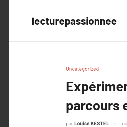
Aller
au
lecturepassionnee
contenu
Uncategorized
Expériment
parcours 
par
Louise KESTEL
ma