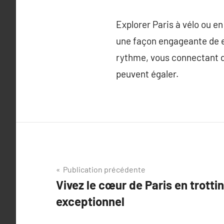
Explorer Paris à vélo ou e
une façon engageante de ex
rythme, vous connectant d
peuvent égaler.
Navigation
Publication précédente
Vivez le cœur de Paris en trotti
de
exceptionnel
l’article