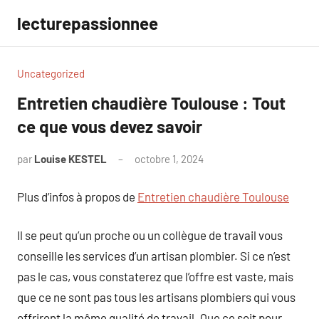
Aller
lecturepassionnee
au
contenu
Uncategorized
Entretien chaudière Toulouse : Tout
ce que vous devez savoir
par
Louise KESTEL
octobre 1, 2024
Aucun
commentaire
Plus d’infos à propos de
Entretien chaudière Toulouse
Il se peut qu’un proche ou un collègue de travail vous
conseille les services d’un artisan plombier. Si ce n’est
pas le cas, vous constaterez que l’offre est vaste, mais
que ce ne sont pas tous les artisans plombiers qui vous
offriront la même qualité de travail. Que ce soit pour