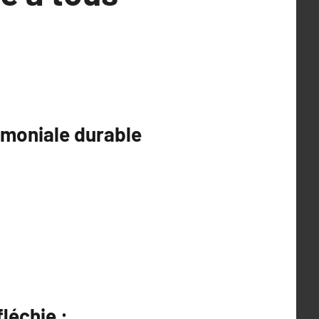
imoniale durable
léchie :