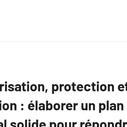
risation, protection e
on : élaborer un plan
l solide pour répondr