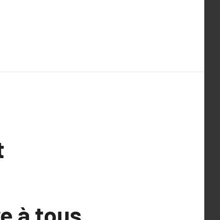
t
e à tous