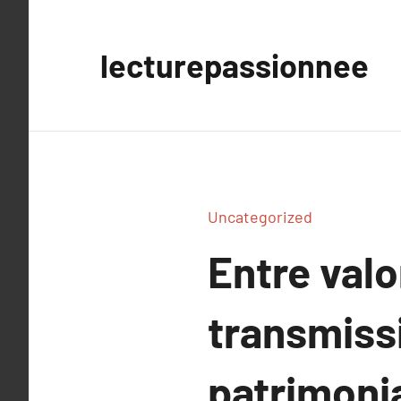
Aller
au
lecturepassionnee
contenu
Uncategorized
Entre valo
transmissi
patrimonia