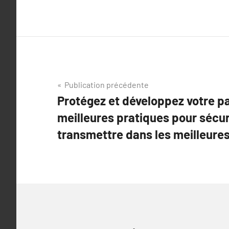
Navigation
Publication précédente
Protégez et développez votre pa
de
meilleures pratiques pour sécur
l’article
transmettre dans les meilleures