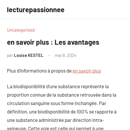
Aller
lecturepassionnee
au
contenu
Uncategorized
en savoir plus : Les avantages
par
Louise KESTEL
mai 8, 2024
Aucun
commentaire
Plus d’informations à propos de
en savoir plus
La biodisponibilité d’une substance représente la
proportion connue de la substance retrouvée dans la
circulation sanguine sous forme inchangée. Par
définition, une biodisponibilité de 100% se rapporte à
une substance administrée par direction intra-
veineuse. Cette voie est celle qui permet à une