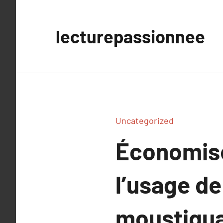
Aller
au
lecturepassionnee
contenu
Uncategorized
Économisez
l’usage de
moustiqua