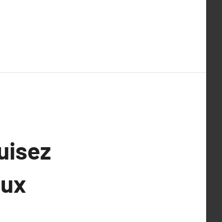
uisez
aux