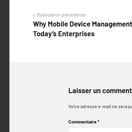
Navigation
Publication précédente
Why Mobile Device Management i
de
Today’s Enterprises
l’article
Laisser un comment
Votre adresse e-mail ne sera p
Commentaire
*