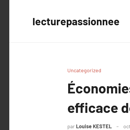
Aller
au
lecturepassionnee
contenu
Uncategorized
Économies
efficace d
par
Louise KESTEL
oc