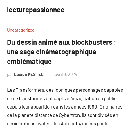
Aller
lecturepassionnee
au
contenu
Uncategorized
Du dessin animé aux blockbusters :
une saga cinématographique
emblématique
par
Louise KESTEL
avril 9, 2024
Aucun
commentaire
Les Transformers, ces iconiques personnages capables
de se transformer, ont captivé l’imagination du public
depuis leur apparition dans les années 1980. Originaires
de la planète distante de Cybertron, ils sont divisés en
deux factions rivales : les Autobots, menés par le