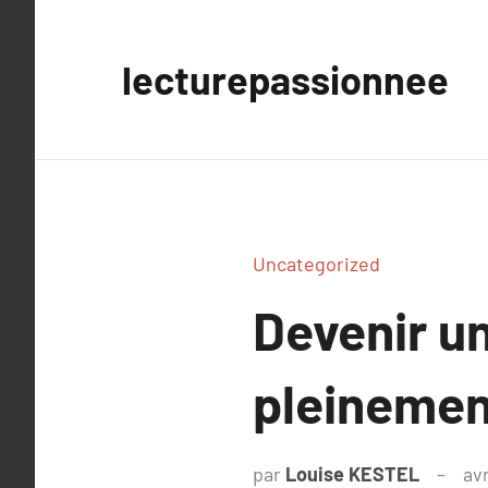
Aller
au
lecturepassionnee
contenu
Uncategorized
Devenir un
pleinemen
par
Louise KESTEL
avr