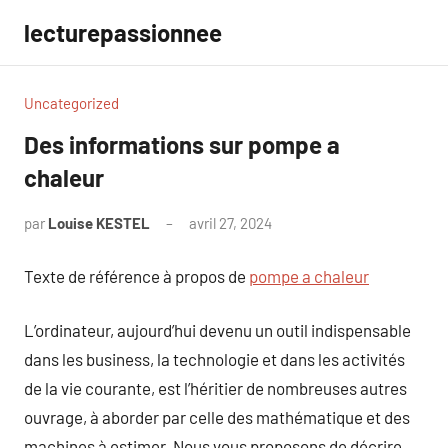
Aller
lecturepassionnee
au
contenu
Uncategorized
Des informations sur pompe a
chaleur
par
Louise KESTEL
avril 27, 2024
Aucun
commentaire
Texte de référence à propos de
pompe a chaleur
L’ordinateur, aujourd’hui devenu un outil indispensable
dans les business, la technologie et dans les activités
de la vie courante, est l’héritier de nombreuses autres
ouvrage, à aborder par celle des mathématique et des
machines à estimer. Nous vous proposons de décrire