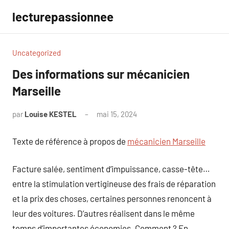
Aller
lecturepassionnee
au
contenu
Uncategorized
Des informations sur mécanicien
Marseille
par
Louise KESTEL
mai 15, 2024
Aucun
commentaire
Texte de référence à propos de
mécanicien Marseille
Facture salée, sentiment d’impuissance, casse-tête…
entre la stimulation vertigineuse des frais de réparation
et la prix des choses, certaines personnes renoncent à
leur des voitures. D’autres réalisent dans le même
temps d’importantes économies. Comment ? En