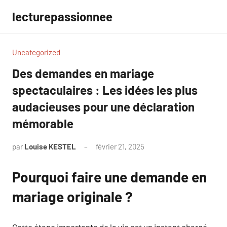
Aller
lecturepassionnee
au
contenu
Uncategorized
Des demandes en mariage
spectaculaires : Les idées les plus
audacieuses pour une déclaration
mémorable
par
Louise KESTEL
février 21, 2025
Aucun
commentaire
Pourquoi faire une demande en
mariage originale ?
Cette étape importante de la vie est un instant chargé