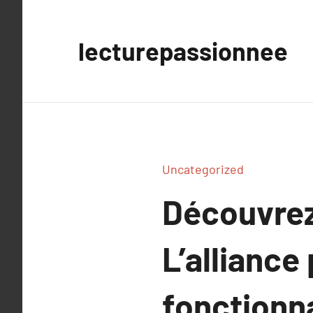
Aller
au
lecturepassionnee
contenu
Uncategorized
Découvrez
L’alliance
fonctionna