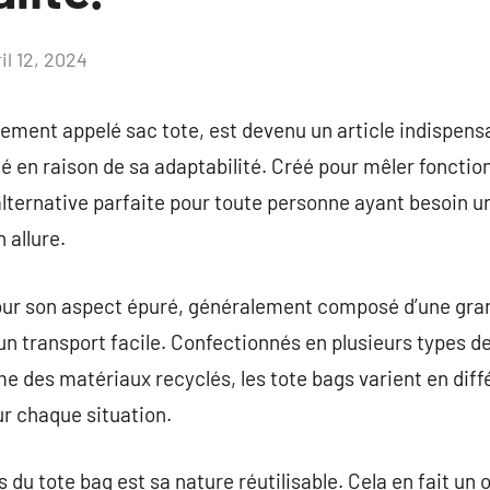
il 12, 2024
Aucun
commentaire
ement appelé sac tote, est devenu un article indispens
é en raison de sa adaptabilité. Créé pour mêler fonction
alternative parfaite pour toute personne ayant besoin
 allure.
our son aspect épuré, généralement composé d’une gran
n transport facile. Confectionnés en plusieurs types d
même des matériaux recyclés, les tote bags varient en dif
ur chaque situation.
s du tote bag est sa nature réutilisable. Cela en fait un 