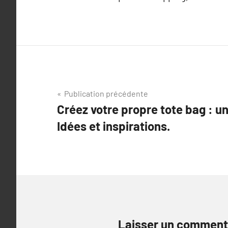
Navigation
Publication précédente
Créez votre propre tote bag : u
de
Idées et inspirations.
l’article
Laisser un comment