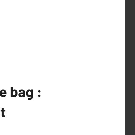
e bag :
t