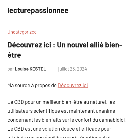
Aller
lecturepassionnee
au
contenu
Uncategorized
Découvrez ici : Un nouvel allié bien-
être
par
Louise KESTEL
juillet 26, 2024
Aucun
commentaire
Ma source à propos de
Découvrez ici
Le CBD pour un meilleur bien-être au naturel. les
utilisateurs scientifique est maintenant unanime
concernant les bienfaits sur le confort du cannabidiol.
Le CBD est une solution douce et efficace pour
atteindre un bon équilibre esprit, émotionnel et