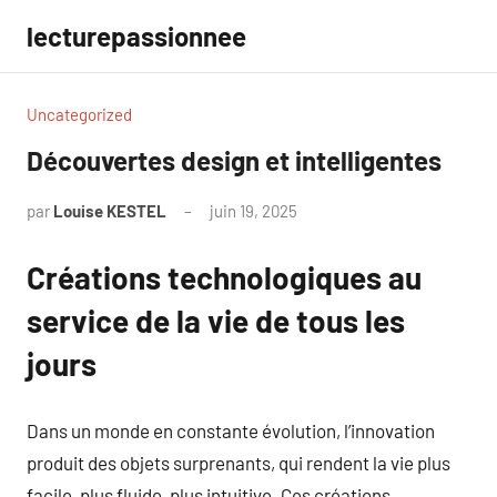
Aller
lecturepassionnee
au
contenu
Uncategorized
Découvertes design et intelligentes
par
Louise KESTEL
juin 19, 2025
Aucun
commentaire
Créations technologiques au
service de la vie de tous les
jours
Dans un monde en constante évolution, l’innovation
produit des objets surprenants, qui rendent la vie plus
facile, plus fluide, plus intuitive. Ces créations