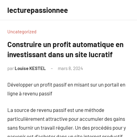
Aller
lecturepassionnee
au
contenu
Uncategorized
Construire un profit automatique en
investissant dans un site lucratif
par
Louise KESTEL
mars 8, 2024
Aucun
commentaire
Développer un profit passif en misant sur un portail en
ligne à revenu passif
La source de revenu passif est une méthode
particulièrement attractive pour accumuler des gains
sans fournir un travail régulier. Un des procédés pour y
parvenir est d’acheter dans un site internet productif.