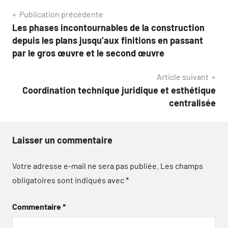
Navigation
Publication précédente
Les phases incontournables de la construction
de
depuis les plans jusqu’aux finitions en passant
l’article
par le gros œuvre et le second œuvre
Article suivant
Coordination technique juridique et esthétique
centralisée
Laisser un commentaire
Votre adresse e-mail ne sera pas publiée.
Les champs
obligatoires sont indiqués avec
*
Commentaire
*