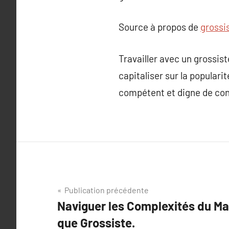
Source à propos de
grossi
Travailler avec un grossist
capitaliser sur la populari
compétent et digne de conf
Navigation
Publication précédente
Naviguer les Complexités du Ma
de
que Grossiste.