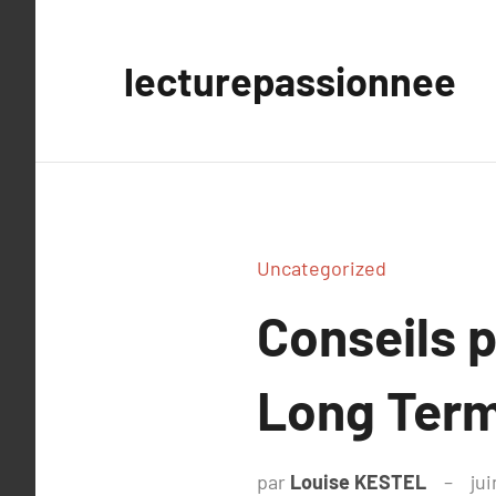
Aller
au
lecturepassionnee
contenu
Uncategorized
Conseils p
Long Term
par
Louise KESTEL
jui