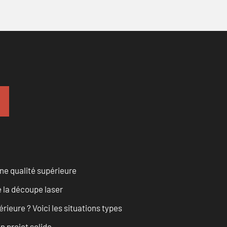
ne qualité supérieure
 la découpe laser
rieure ? Voici les situations types
n projet solide